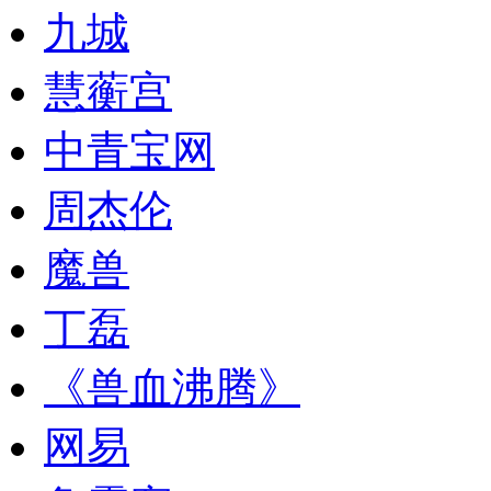
九城
慧蘅宫
中青宝网
周杰伦
魔兽
丁磊
《兽血沸腾》
网易