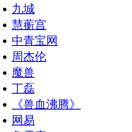
九城
慧蘅宫
中青宝网
周杰伦
魔兽
丁磊
《兽血沸腾》
网易