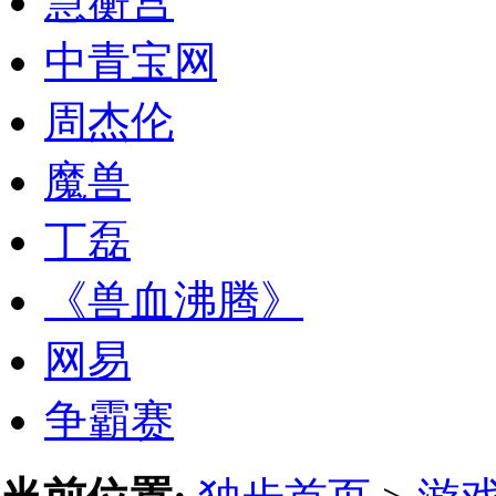
慧蘅宫
中青宝网
周杰伦
魔兽
丁磊
《兽血沸腾》
网易
争霸赛