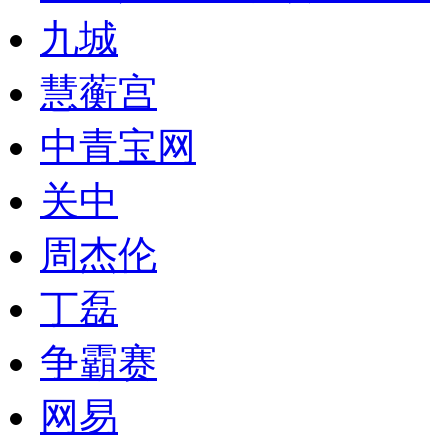
九城
慧蘅宫
中青宝网
关中
周杰伦
丁磊
争霸赛
网易