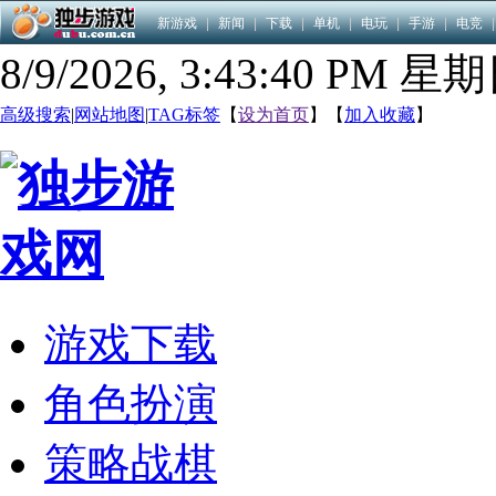
新游戏
|
新闻
|
下载
|
单机
|
电玩
|
手游
|
电竞
|
8/9/2026, 3:43:41 PM 星
高级搜索
|
网站地图
|
TAG标签
【
设为首页
】【
加入收藏
】
游戏下载
角色扮演
策略战棋