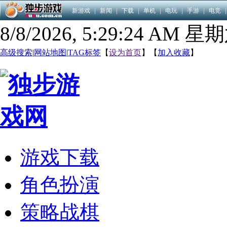
新游戏
|
新闻
|
下载
|
单机
|
电玩
|
手游
|
电竞
|
8/8/2026, 5:29:25 AM 星
高级搜索
|
网站地图
|
TAG标签
【
设为首页
】【
加入收藏
】
游戏下载
角色扮演
策略战棋