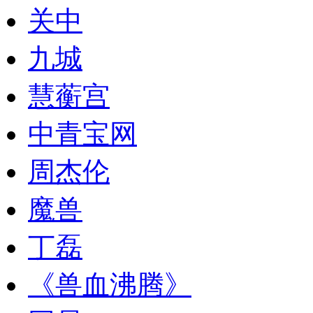
关中
九城
慧蘅宫
中青宝网
周杰伦
魔兽
丁磊
《兽血沸腾》