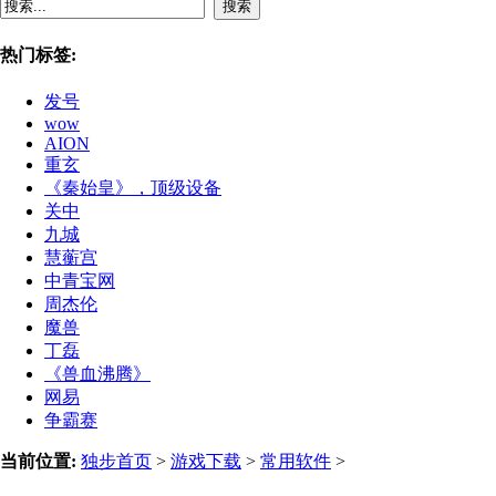
搜索
热门标签:
发号
wow
AION
重玄
《秦始皇》，顶级设备
关中
九城
慧蘅宫
中青宝网
周杰伦
魔兽
丁磊
《兽血沸腾》
网易
争霸赛
当前位置:
独步首页
>
游戏下载
>
常用软件
>