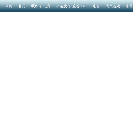
|
单机
|
电玩
|
手游
|
电竞
|
小游戏
|
魔兽RPG
|
电台
|
网页游戏
|
账号