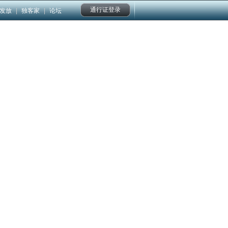
通行证登录
发放
|
独客家
|
论坛