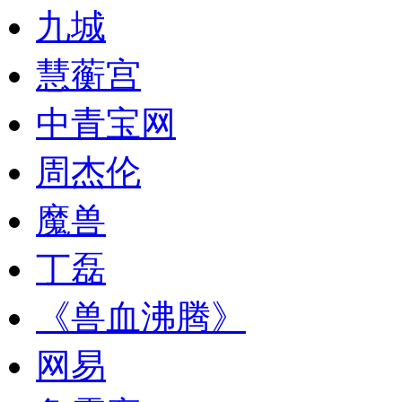
九城
慧蘅宫
中青宝网
周杰伦
魔兽
丁磊
《兽血沸腾》
网易