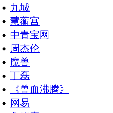
九城
慧蘅宫
中青宝网
周杰伦
魔兽
丁磊
《兽血沸腾》
网易