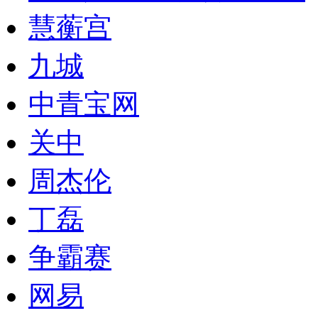
慧蘅宫
九城
中青宝网
关中
周杰伦
丁磊
争霸赛
网易