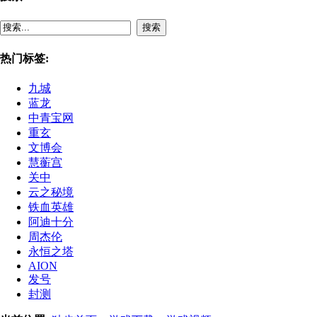
搜索
热门标签:
九城
蓝龙
中青宝网
重玄
文博会
慧蘅宫
关中
云之秘境
铁血英雄
阿迪十分
周杰伦
永恒之塔
AION
发号
封测