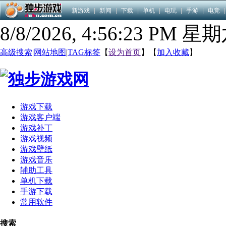
新游戏
|
新闻
|
下载
|
单机
|
电玩
|
手游
|
电竞
|
8/8/2026, 4:56:23 PM 星
高级搜索
|
网站地图
|
TAG标签
【
设为首页
】【
加入收藏
】
游戏下载
游戏客户端
游戏补丁
游戏视频
游戏壁纸
游戏音乐
辅助工具
单机下载
手游下载
常用软件
搜索