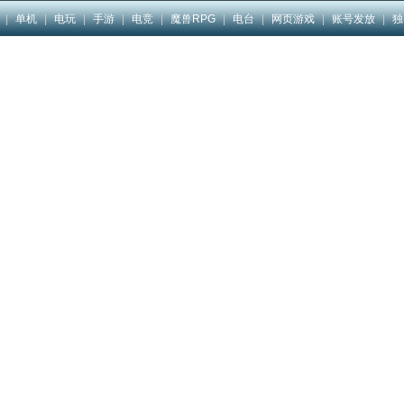
|
单机
|
电玩
|
手游
|
电竞
|
魔兽RPG
|
电台
|
网页游戏
|
账号发放
|
独