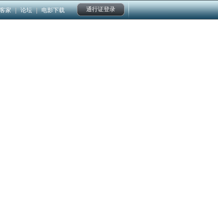
通行证登录
客家
|
论坛
|
电影下载