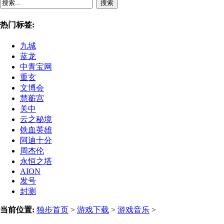
搜索
热门标签:
九城
蓝龙
中青宝网
重玄
文博会
慧蘅宫
关中
云之秘境
铁血英雄
阿迪十分
周杰伦
永恒之塔
AION
发号
封测
当前位置:
独步首页
>
游戏下载
>
游戏音乐
>